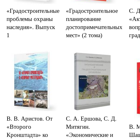
«Градостроительные
«Градостроительное
С. 
проблемы охраны
планирование
«Ак
наследия». Выпуск
достопримечательных
воп
1
мест» (2 тома)
гра
В. В. Аристов. От
С. А. Ершова, С. Д.
«Второго
Митягин.
В. М
Кронштадта» ко
«Экономические и
Шаш