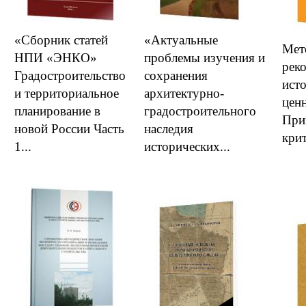
«Cборник статей
«Актуальные
Мет
НПИ «ЭНКО»
проблемы изучения и
рек
Градостроительство
сохранения
ист
и территориальное
архитектурно-
ценн
планирование в
градостроительного
При
новой России Часть
наследия
крит
1...
исторических...