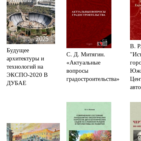
В. Р
Будущее
С. Д. Митягин.
"Ис
архитектуры и
«Актуальные
гор
технологий на
вопросы
Южн
ЭКСПО-2020 В
градостроительства»
Цен
ДУБАЕ
авто