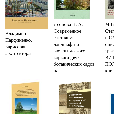
Леонова В. А.
М.В
Современное
Сте
Владимир
состояние
и С
Парфиненко.
ландшафтно-
опи
Зарисовки
экологического
тра
архитектора
каркаса двух
ВИ
ботанических садов
ПОЛ
на...
книг